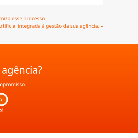
miza esse processo
rtificial integrada à gestão da sua agência. »
a agência?
ompromisso.
a
s!