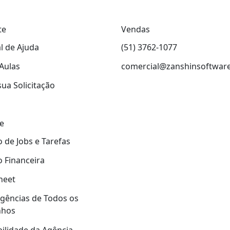
te
Vendas
l de Ajuda
(51) 3762-1077
Aulas
comercial@zanshinsoftwar
sua Solicitação
e
 de Jobs e Tarefas
 Financeira
heet
gências de Todos os
nhos
ilidade da Agência