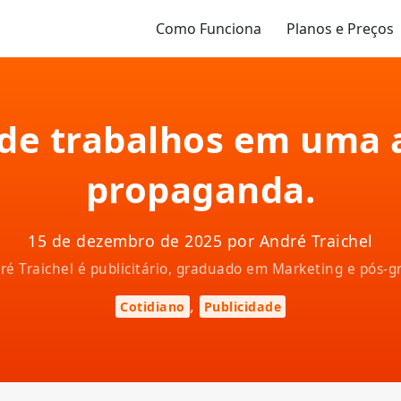
Como Funciona
Planos e Preços
 de trabalhos em uma 
propaganda.
15 de dezembro de 2025 por André Traichel
ndré Traichel é publicitário, graduado em Marketing e pós
,
Cotidiano
Publicidade