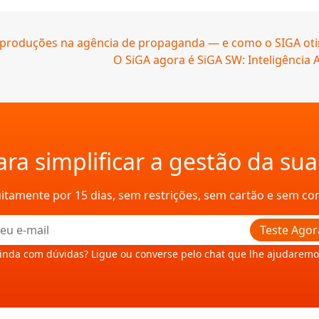
 produções na agência de propaganda — e como o SIGA oti
O SiGA agora é SiGA SW: Inteligência A
ra simplificar a gestão da su
uitamente por 15 dias, sem restrições, sem cartão e sem c
Teste Agor
inda com dúvidas? Ligue ou converse pelo chat que lhe ajudaremo