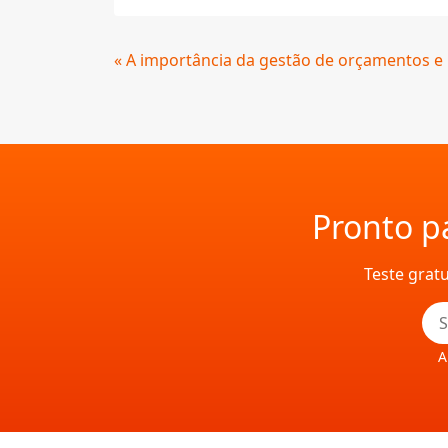
Continue
« A importância da gestão de orçamentos e
Lendo
Pronto pa
Teste grat
A