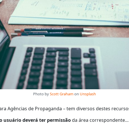
Photo by
Scott Graham
on
Unsplash
ara Agências de Propaganda – tem diversos destes recurso
o usuário deverá ter permissão
da área correspondente…