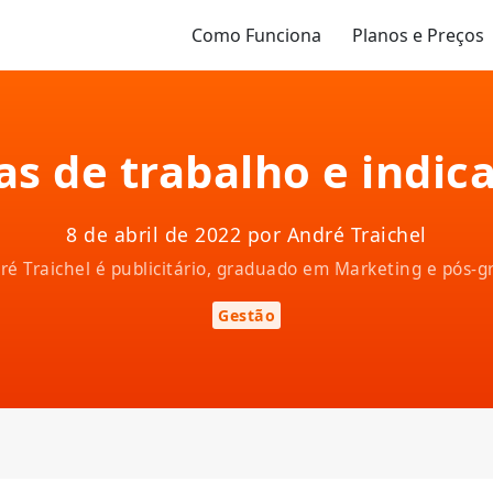
Como Funciona
Planos e Preços
as de trabalho e indic
8 de abril de 2022 por André Traichel
ndré Traichel é publicitário, graduado em Marketing e pós
Gestão