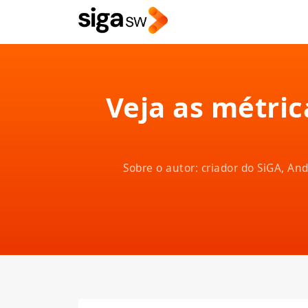
Veja as métric
Sobre o autor: criador do SiGA, A