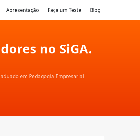
Apresentação
Faça um Teste
Blog
adores no SiGA.
-graduado em Pedagogia Empresarial