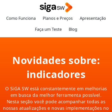
Como Funciona
Planos e Preços
Apresentação
Faça um Teste
Blog
Novidades sobre:
indicadores
O SiGA SW está constantemente em melhorias
em busca da melhor ferramenta possível.
Nesta seção você pode acompanhar todas as
nossas atualizações e novas implementações no