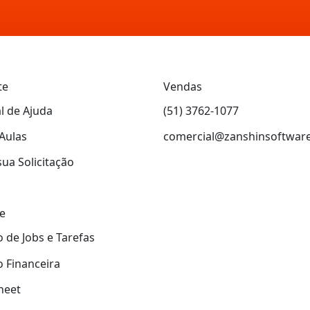
te
Vendas
l de Ajuda
(51) 3762-1077
Aulas
comercial@zanshinsoftwar
sua Solicitação
e
 de Jobs e Tarefas
 Financeira
heet