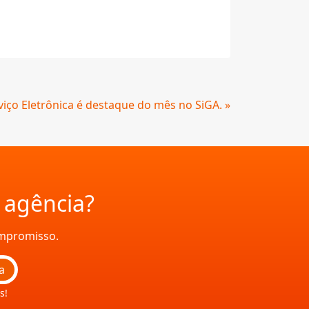
viço Eletrônica é destaque do mês no SiGA. »
a agência?
ompromisso.
a
s!