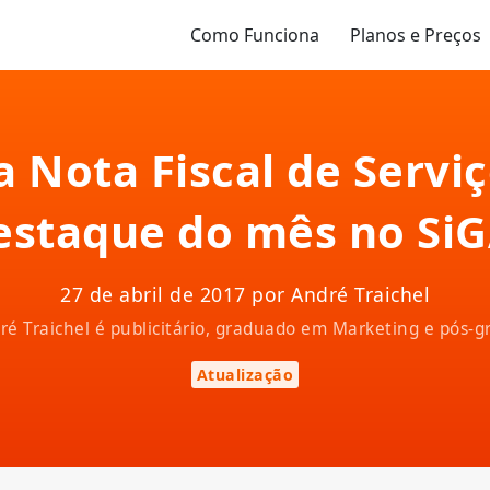
Como Funciona
Planos e Preços
 Nota Fiscal de Serviç
estaque do mês no SiG
27 de abril de 2017 por André Traichel
ndré Traichel é publicitário, graduado em Marketing e pós
Atualização