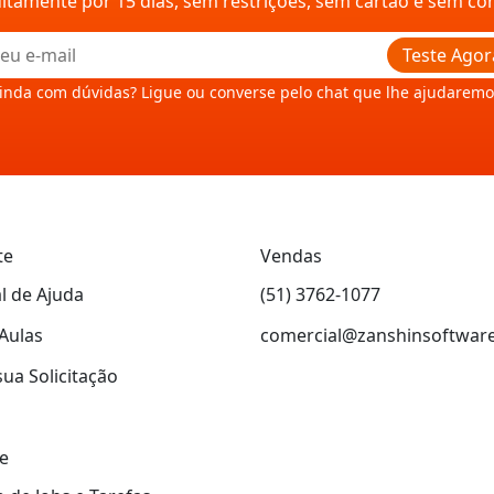
uitamente por 15 dias, sem restrições, sem cartão e sem c
Teste Agor
inda com dúvidas? Ligue ou converse pelo chat que lhe ajudaremo
te
Vendas
l de Ajuda
(51) 3762-1077
Aulas
comercial@zanshinsoftwar
sua Solicitação
e