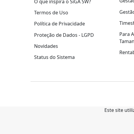
Gestão
O que inspira o SiGA SW?
Gestão
Termos de Uso
Times
Política de Privacidade
Para A
Proteção de Dados - LGPD
Tama
Novidades
Rentab
Status do Sistema
Este site uti