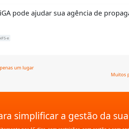
SiGA pode ajudar sua agência de propa
NFS-e
apenas um lugar
Muitos p
ra simplificar a gestão da su