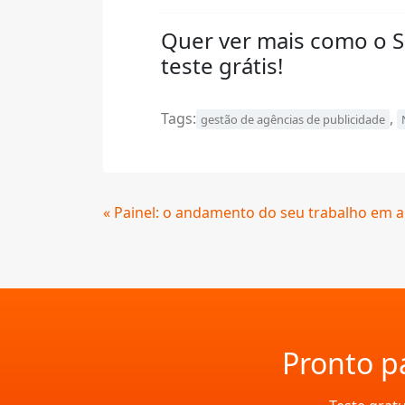
Quer ver mais como o 
teste grátis!
Tags:
,
gestão de agências de publicidade
Continue
« Painel: o andamento do seu trabalho em 
Lendo
Pronto pa