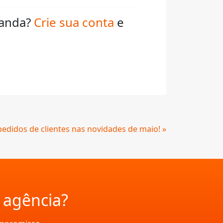
ganda?
Crie sua conta
e
edidos de clientes nas novidades de maio! »
a agência?