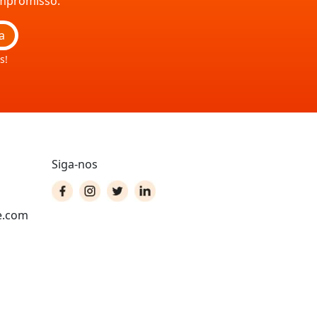
ompromisso.
a
s!
Siga-nos
e.com