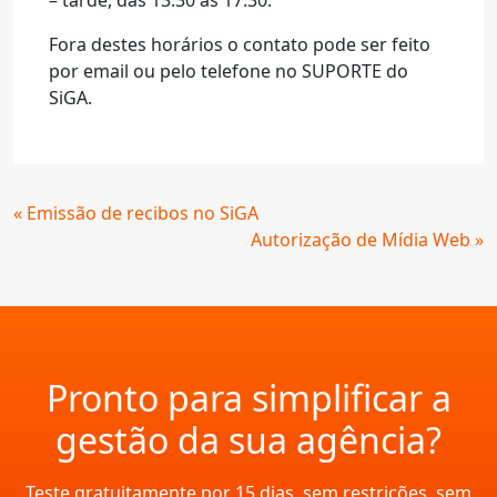
– tarde, das 13:30 às 17:30.
Fora destes horários o contato pode ser feito
por email ou pelo telefone no SUPORTE do
SiGA.
Continue
« Emissão de recibos no SiGA
Lendo
Autorização de Mídia Web »
Pronto para simplificar a
gestão da sua agência?
Teste gratuitamente por 15 dias, sem restrições, sem