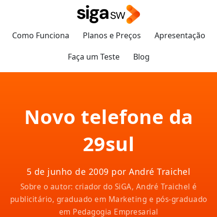
Como Funciona
Planos e Preços
Apresentação
Faça um Teste
Blog
Novo telefone da
29sul
5 de junho de 2009 por André Traichel
Sobre o autor: criador do SiGA, André Traichel é
publicitário, graduado em Marketing e pós-graduado
em Pedagogia Empresarial