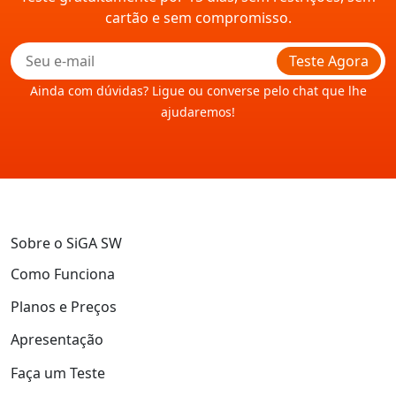
cartão e sem compromisso.
Teste Agora
Ainda com dúvidas? Ligue ou converse pelo chat que lhe
ajudaremos!
Sobre o SiGA SW
Como Funciona
Planos e Preços
Apresentação
Faça um Teste