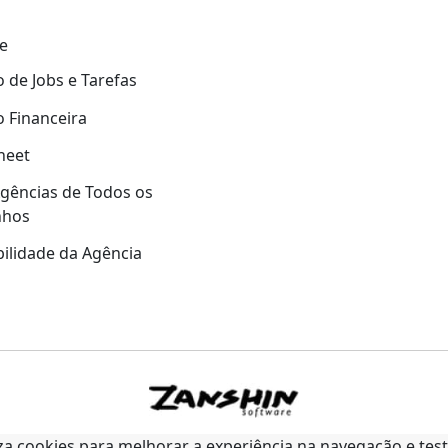
e
 de Jobs e Tarefas
 Financeira
heet
gências de Todos os
nhos
ilidade da Agência
liza cookies para melhorar a experiência na navegação e tes