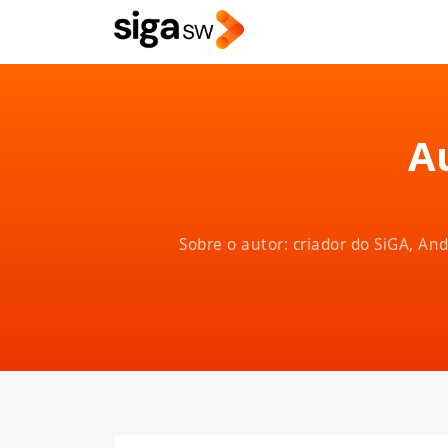
A
Sobre o autor: criador do SiGA, A