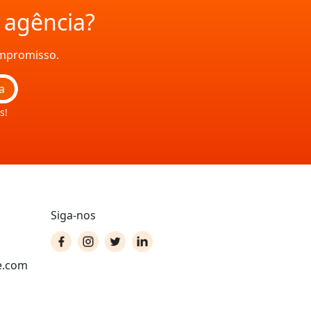
a agência?
ompromisso.
a
s!
Siga-nos
e.com