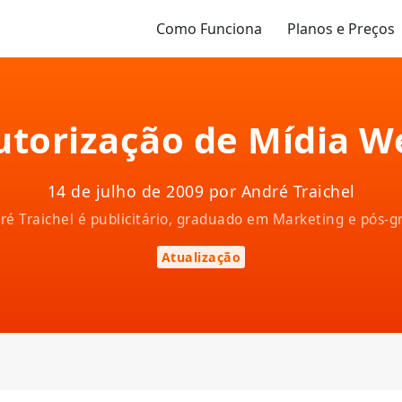
Como Funciona
Planos e Preços
utorização de Mídia W
14 de julho de 2009 por André Traichel
ndré Traichel é publicitário, graduado em Marketing e pós
Atualização