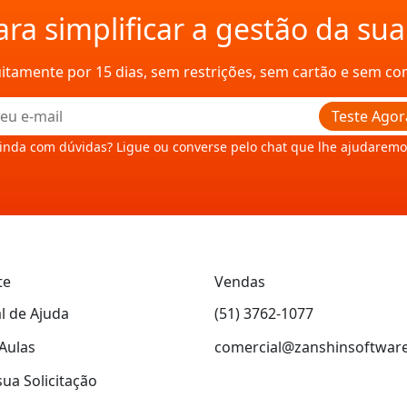
ra simplificar a gestão da su
uitamente por 15 dias, sem restrições, sem cartão e sem c
Teste Agor
inda com dúvidas? Ligue ou converse pelo chat que lhe ajudaremo
te
Vendas
l de Ajuda
(51) 3762-1077
Aulas
comercial@zanshinsoftwar
sua Solicitação