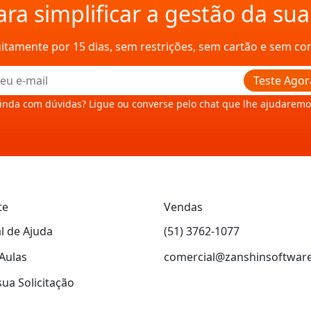
ra simplificar a gestão da su
uitamente por 15 dias, sem restrições, sem cartão e sem c
Teste Agor
inda com dúvidas? Ligue ou converse pelo chat que lhe ajudaremo
te
Vendas
l de Ajuda
(51) 3762-1077
Aulas
comercial@zanshinsoftwar
sua Solicitação