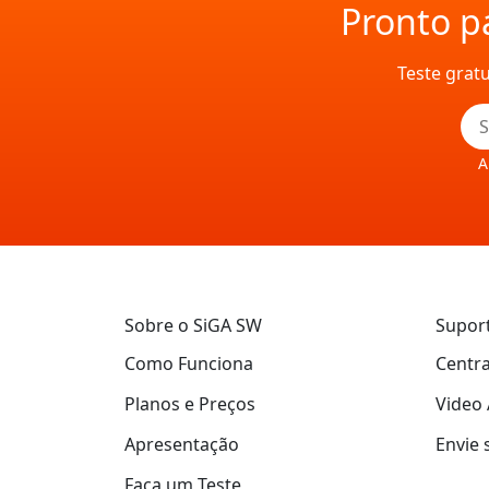
Pronto pa
Teste grat
A
Sobre o SiGA SW
Supor
Como Funciona
Centra
Planos e Preços
Video 
Apresentação
Envie 
Faça um Teste