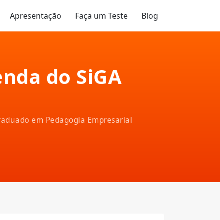
Apresentação
Faça um Teste
Blog
enda do SiGA
-graduado em Pedagogia Empresarial