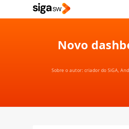
Novo dashbo
Sobre o autor: criador do SiGA, A