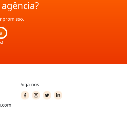
a agência?
ompromisso.
a
s!
Siga-nos
e.com