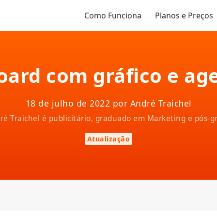
Como Funciona
Planos e Preços
ard com gráfico e ag
18 de julho de 2022 por André Traichel
ndré Traichel é publicitário, graduado em Marketing e pós
Atualização