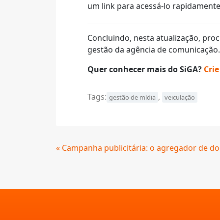
um link para acessá-lo rapidamente 
Concluindo, nesta atualização, pro
gestão da agência de comunicação.
Quer conhecer mais do SiGA?
Cri
Tags:
,
gestão de mídia
veiculação
Continue
« Campanha publicitária: o agregador de d
Lendo