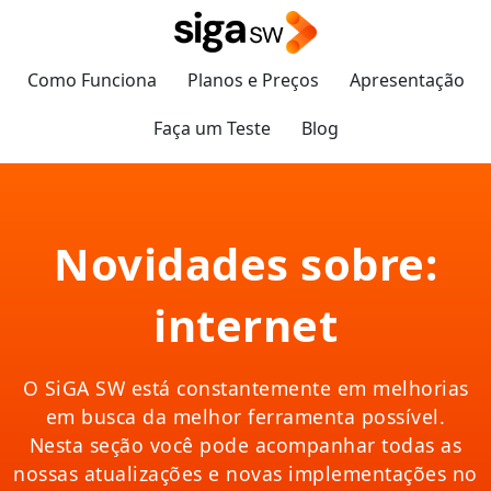
Como Funciona
Planos e Preços
Apresentação
Faça um Teste
Blog
Novidades sobre:
internet
O SiGA SW está constantemente em melhorias
em busca da melhor ferramenta possível.
Nesta seção você pode acompanhar todas as
nossas atualizações e novas implementações no