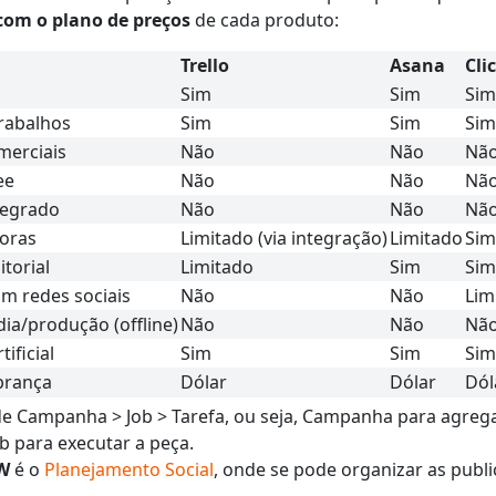
com o plano de preços
de cada produto:
Trello
Asana
Cli
Sim
Sim
Sim
rabalhos
Sim
Sim
Sim
merciais
Não
Não
Nã
ee
Não
Não
Nã
tegrado
Não
Não
Nã
horas
Limitado (via integração)
Limitado
Sim
torial
Limitado
Sim
Sim
m redes sociais
Não
Não
Lim
ia/produção (offline)
Não
Não
Nã
tificial
Sim
Sim
Sim
brança
Dólar
Dólar
Dól
e Campanha > Job > Tarefa, ou seja, Campanha para agrega
ob para executar a peça.
W
é o
Planejamento Social
, onde se pode organizar as publ