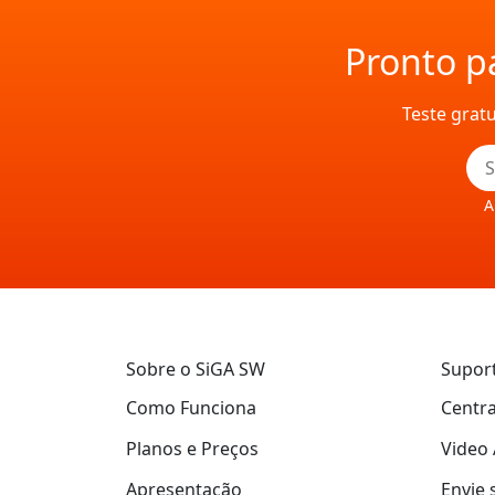
Pronto pa
Teste grat
A
Sobre o SiGA SW
Supor
Como Funciona
Centra
Planos e Preços
Video 
Apresentação
Envie 