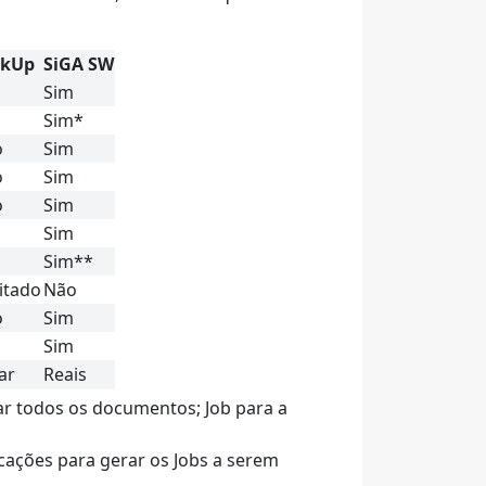
ckUp
SiGA SW
Sim
Sim*
o
Sim
o
Sim
o
Sim
Sim
Sim**
itado
Não
o
Sim
Sim
ar
Reais
r todos os documentos; Job para a
icações para gerar os Jobs a serem