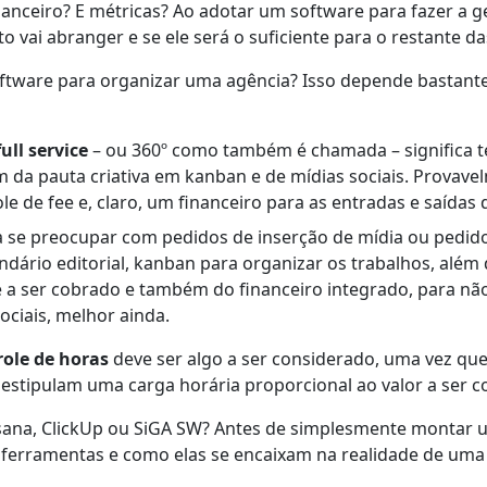
nceiro? E métricas? Ao adotar um software para fazer a ge
to vai abranger e se ele será o suficiente para o restante d
ftware para organizar uma agência? Isso depende bastante
ll service
– ou 360º como também é chamada – significa 
da pauta criativa em kanban e de mídias sociais. Provavel
 de fee e, claro, um financeiro para as entradas e saídas 
a se preocupar com pedidos de inserção de mídia ou pedid
ndário editorial, kanban para organizar os trabalhos, além
 a ser cobrado e também do financeiro integrado, para não
ociais, melhor ainda.
role de horas
deve ser algo a ser considerado, uma vez qu
estipulam uma carga horária proporcional ao valor a ser c
sana, ClickUp ou SiGA SW? Antes de simplesmente montar u
s ferramentas e como elas se encaixam na realidade de um