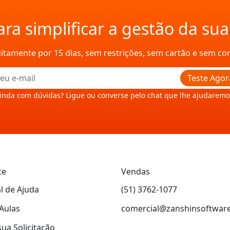
ra simplificar a gestão da su
uitamente por 15 dias, sem restrições, sem cartão e sem c
Teste Agor
inda com dúvidas? Ligue ou converse pelo chat que lhe ajudaremo
te
Vendas
l de Ajuda
(51) 3762-1077
Aulas
comercial@zanshinsoftwar
sua Solicitação