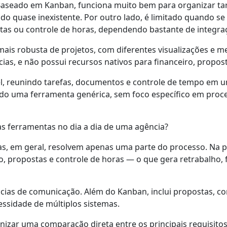
 Baseado em Kanban, funciona muito bem para organizar tar
do quase inexistente. Por outro lado, é limitado quando se
tas ou controle de horas, dependendo bastante de integra
mais robusta de projetos, com diferentes visualizações e m
as, e não possui recursos nativos para financeiro, propost
vel, reunindo tarefas, documentos e controle de tempo em 
ndo uma ferramenta genérica, sem foco específico em proce
s ferramentas no dia a dia de uma agência?
, em geral, resolvem apenas uma parte do processo. Na prát
o, propostas e controle de horas — o que gera retrabalho, f
ias de comunicação. Além do Kanban, inclui propostas, con
essidade de múltiplos sistemas.
zar uma comparação direta entre os principais requisitos