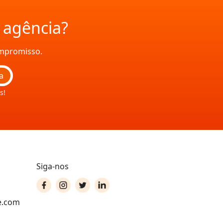
a agência?
ompromisso.
a
s!
Siga-nos
e.com