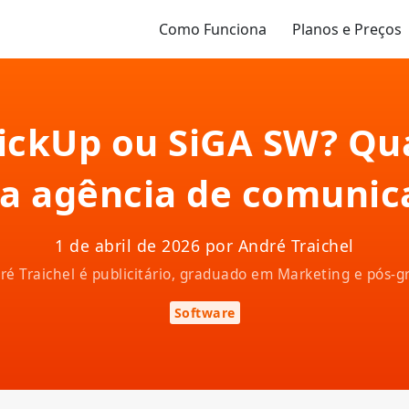
Como Funciona
Planos e Preços
ClickUp ou SiGA SW? Qu
a agência de comunic
1 de abril de 2026 por André Traichel
ndré Traichel é publicitário, graduado em Marketing e pós
Software