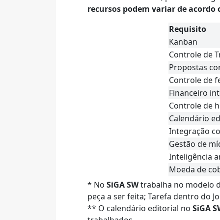
recursos podem variar de acordo 
Requisito
Kanban
Controle de T
Propostas co
Controle de f
Financeiro in
Controle de 
Calendário edi
Integração co
Gestão de míd
Inteligência ar
Moeda de co
* No
SiGA SW
trabalha no modelo d
peça a ser feita; Tarefa dentro do J
** O calendário editorial no
SiGA S
trabalhados.