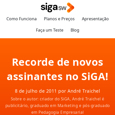
Como Funciona
Planos e Preços
Apresentação
Faça um Teste
Blog
Recorde de novos
assinantes no SiGA!
8 de julho de 2011 por André Traichel
Sobre o autor: criador do SiGA, André Traichel é
publicitário, graduado em Marketing e pós-graduado
em Pedagogia Empresarial