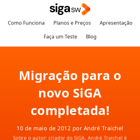
Como Funciona
Planos e Preços
Apresentação
Faça um Teste
Blog
Migração para o
novo SiGA
completada!
10 de maio de 2012 por André Traichel
Sobre o autor: criador do SiGA, André Traichel é