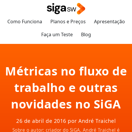
Como Funciona
Planos e Preços
Apresentação
Faça um Teste
Blog
Métricas no fluxo de
trabalho e outras
novidades no SiGA
26 de abril de 2016 por André Traichel
Sobre o autor: criador do SiGA, André Traichel é