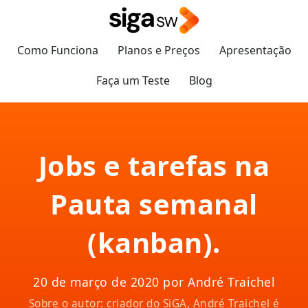
Como Funciona
Planos e Preços
Apresentação
Faça um Teste
Blog
Jobs e tarefas na
Pauta semanal
(kanban).
20 de março de 2020 por André Traichel
Sobre o autor: criador do SiGA, André Traichel é