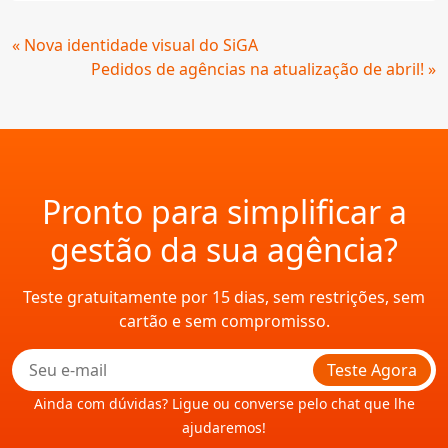
Continue
« Nova identidade visual do SiGA
Lendo
Pedidos de agências na atualização de abril! »
Pronto para simplificar a
gestão da sua agência?
Teste gratuitamente por 15 dias, sem restrições, sem
cartão e sem compromisso.
Teste Agora
Ainda com dúvidas? Ligue ou converse pelo chat que lhe
ajudaremos!