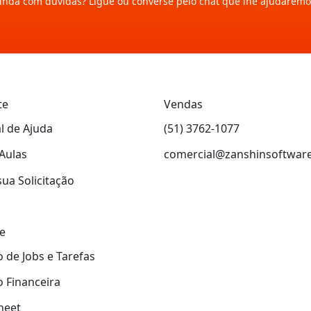
inda com dúvidas? Ligue ou converse pelo chat que lhe ajudaremo
te
Vendas
l de Ajuda
(51) 3762-1077
Aulas
comercial@zanshinsoftwar
sua Solicitação
e
 de Jobs e Tarefas
 Financeira
heet