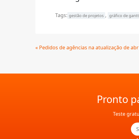
Tags:
,
gestão de projetos
gráfico de gantt
Continue
« Pedidos de agências na atualização de abri
Lendo
Pronto pa
Teste grat