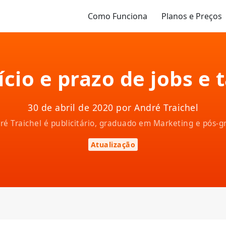
Como Funciona
Planos e Preços
cio e prazo de jobs e 
30 de abril de 2020 por André Traichel
ndré Traichel é publicitário, graduado em Marketing e pós
Atualização