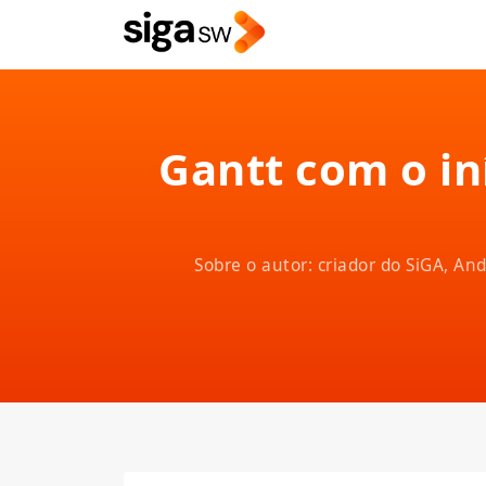
Gantt com o iní
Sobre o autor: criador do SiGA, A