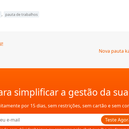
,
pauta de trabalhos
l!
Nova pauta ka
ra simplificar a gestão da su
uitamente por 15 dias, sem restrições, sem cartão e sem c
Teste Agor