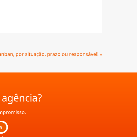
nban, por situação, prazo ou responsável! »
a agência?
ompromisso.
a