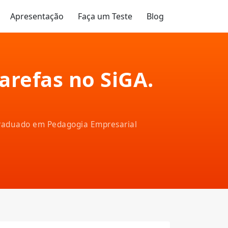
Apresentação
Faça um Teste
Blog
tarefas no SiGA.
-graduado em Pedagogia Empresarial