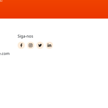
s!
Siga-nos
e.com