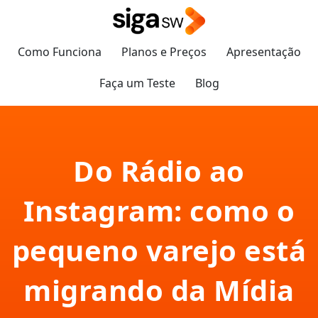
Como Funciona
Planos e Preços
Apresentação
Faça um Teste
Blog
Do Rádio ao
Instagram: como o
pequeno varejo está
migrando da Mídia