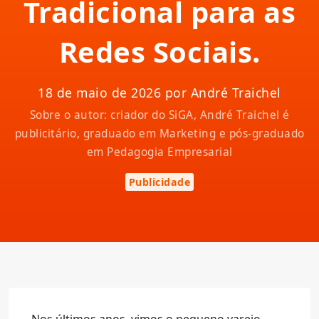
Tradicional para as
Redes Sociais.
18 de maio de 2026 por André Traichel
Sobre o autor: criador do SiGA, André Traichel é
publicitário, graduado em Marketing e pós-graduado
em Pedagogia Empresarial
Publicidade